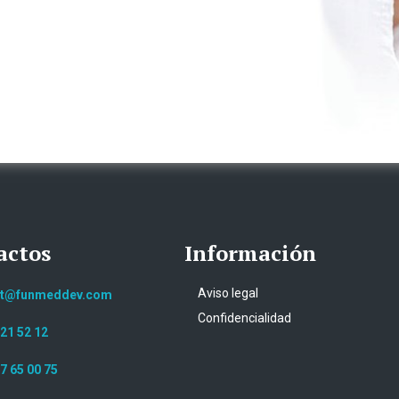
actos
Información
Aviso legal
ct@funmeddev.com
Confidencialidad
221 52 12
7 65 00 75