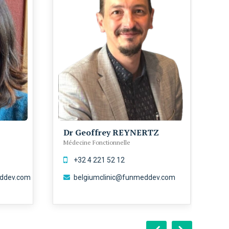
Dr Geoffrey REYNERTZ
D
Médecine Fonctionnelle
Mé
+32 4 221 52 12
eddev.com
belgiumclinic@funmeddev.com