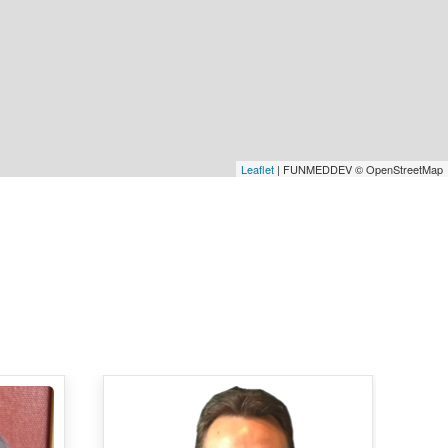
Leaflet
| FUNMEDDEV © OpenStreetMap