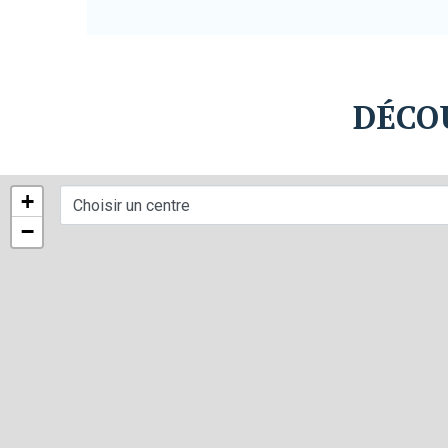
DÉCO
+
−