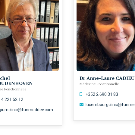
chel
Dr Anne-Laure CADIEU
OUDENHOVEN
Médecine Fonctionnelle
e Fonctionnelle
‭+352 2 690 31 83‬
 4 221 52 12
luxembourgclinic@funm
giumclinic@funmeddev.com