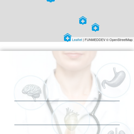
Leaflet
| FUNMEDDEV © OpenStreetMap