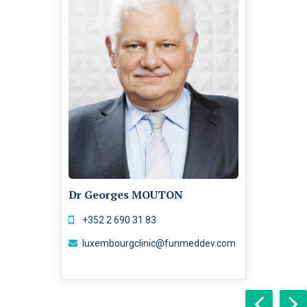
Dr Georges MOUTON
‭+352 2 690 31 83‬
luxembourgclinic@funmeddev.com