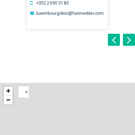
‭+352 2 690 31 83‬
luxembourgclinic@funmeddev.com
+
−