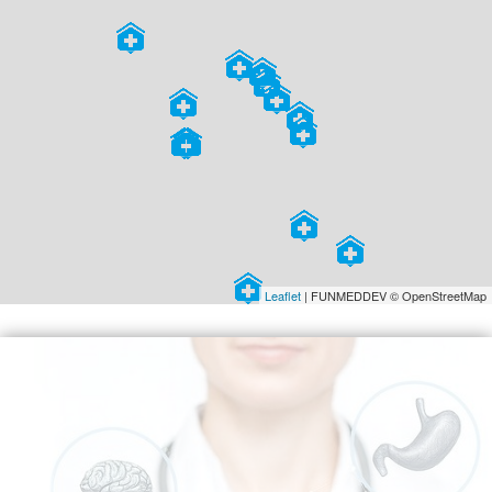
Leaflet
| FUNMEDDEV © OpenStreetMap