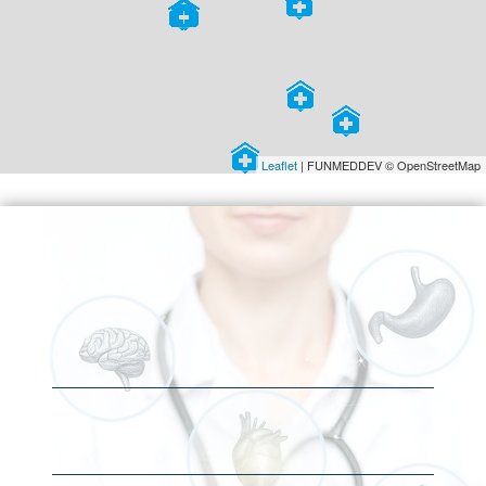
Leaflet
| FUNMEDDEV © OpenStreetMap