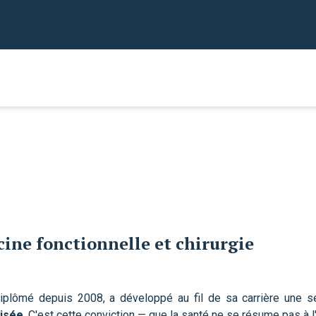
ine fonctionnelle et chirurgie
iplômé depuis 2008, a développé au fil de sa carrière une se
lisée
. C'est cette conviction — que la santé ne se résume pas à 