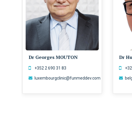
Dr Georges MOUTON
Dr H
‭+352 2 690 31 83‬
+32
luxembourgclinic@funmeddev.com
bel