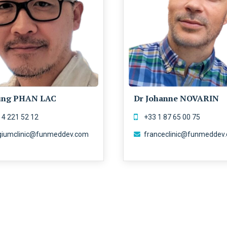
ung PHAN LAC
Dr Johanne NOVARIN
 4 221 52 12
+33 1 87 65 00 75
giumclinic@funmeddev.com
franceclinic@funmeddev