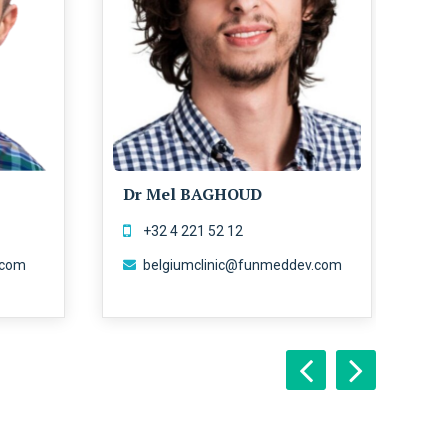
Dr Mel BAGHOUD
D
+32 4 221 52 12
.com
belgiumclinic@funmeddev.com