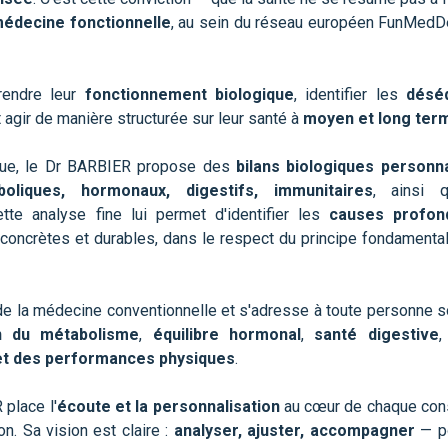
édecine fonctionnelle
, au sein du réseau européen FunMedD
rendre leur
fonctionnement biologique
, identifier les
déséq
 agir de manière structurée sur leur santé à
moyen et long ter
ique, le Dr BARBIER propose des
bilans biologiques personn
boliques, hormonaux, digestifs, immunitaires
, ainsi 
ette analyse fine lui permet d'identifier les
causes profon
 concrètes et durables, dans le respect du principe fondamenta
e la médecine conventionnelle et s'adresse à toute personne s
on du métabolisme
,
équilibre hormonal
,
santé digestive
 et des performances physiques
.
 place l'
écoute et la personnalisation
au cœur de chaque cons
n. Sa vision est claire :
analyser, ajuster, accompagner
— po