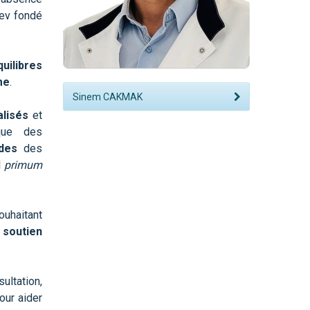
ev fondé
uilibres
me
.
Sinem CAKMAK
alisés
et
que des
des
des
l
primum
ouhaitant
,
soutien
ultation,
ur aider