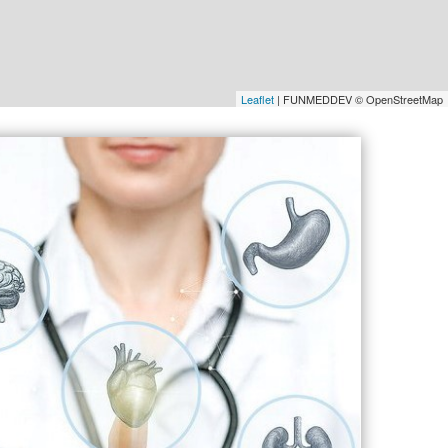
Leaflet
| FUNMEDDEV © OpenStreetMap