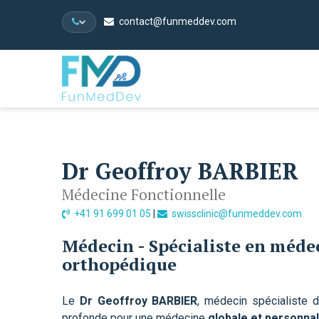
contact@funmeddev.com
Dr Geoffroy BARBIER
Médecine Fonctionnelle
+41 91 699 01 05
|
swissclinic@funmeddev.com
Médecin - Spécialiste en médec
orthopédique
Le
Dr Geoffroy BARBIER
, médecin spécialiste d
profonde pour une médecine
globale et personna