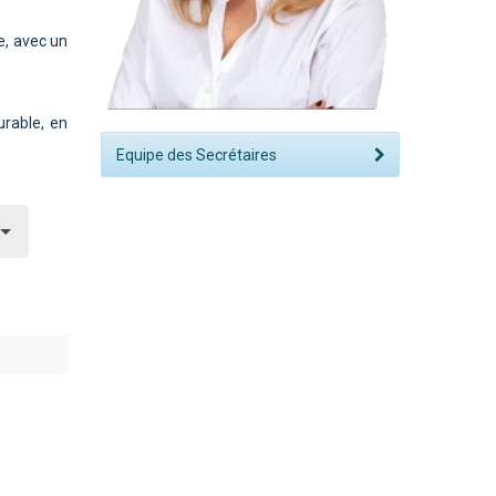
e, avec un
rable, en
Equipe des Secrétaires