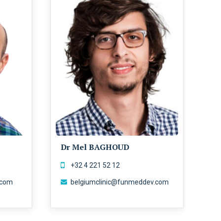
Dr Mel BAGHOUD
D
+32 4 221 52 12
.com
belgiumclinic@funmeddev.com