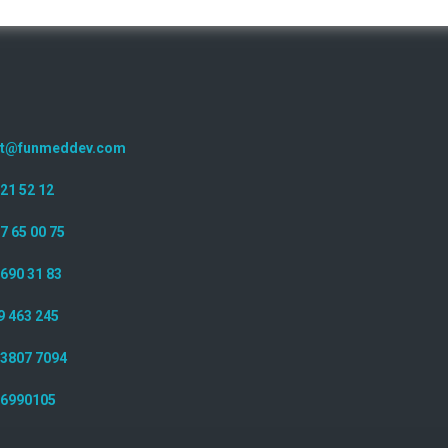
ct@funmeddev.com
221 52 12
7 65 00 75
 690 31 83
9 463 245
 3807 7094
 6990105