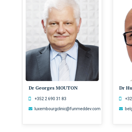
Dr Georges MOUTON
Dr H
‭+352 2 690 31 83‬
+32
luxembourgclinic@funmeddev.com
bel