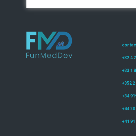
conta
+32 4 
+33 1 8
+352 2
+34 91
+44 20
+41 91