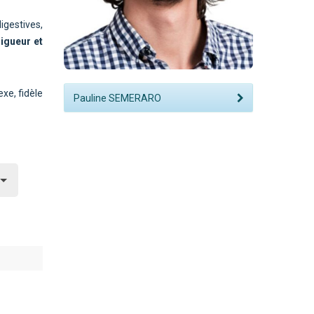
igestives,
rigueur et
exe
, fidèle
Pauline SEMERARO