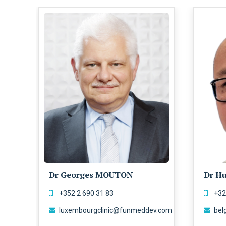
Dr Georges MOUTON
Dr H
‭+352 2 690 31 83‬
+32
luxembourgclinic@funmeddev.com
bel