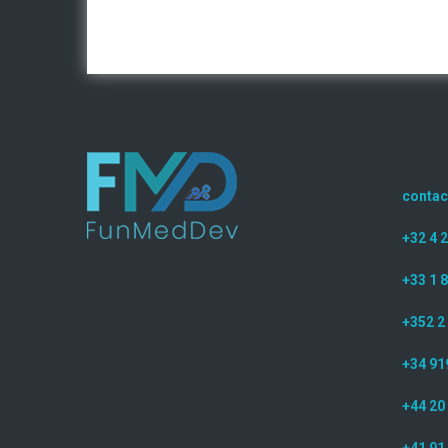
conta
+32 4 
+33 1 8
+352 2
+34 91
+44 20
+41 91