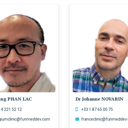
ung PHAN LAC
Dr Johanne NOVARIN
 4 221 52 12
+33 1 87 65 00 75
giumclinic@funmeddev.com
franceclinic@funmeddev