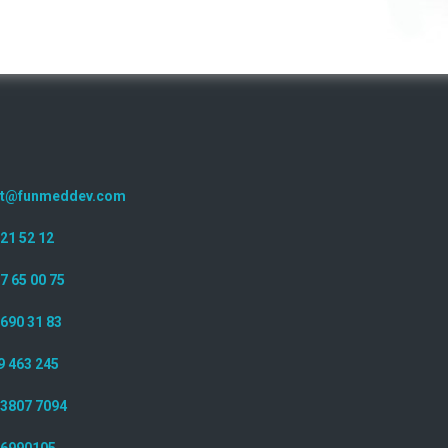
ct@funmeddev.com
221 52 12
7 65 00 75
 690 31 83
9 463 245
 3807 7094
 6990105