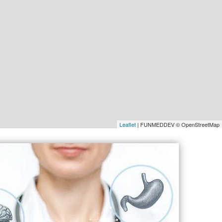
Leaflet
| FUNMEDDEV © OpenStreetMap