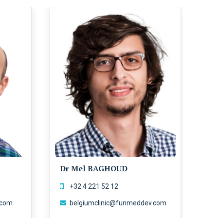
Dr Mel BAGHOUD
D
+32 4 221 52 12
.com
belgiumclinic@funmeddev.com