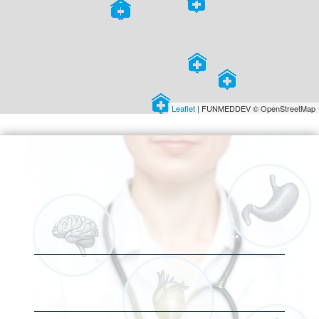
Leaflet
| FUNMEDDEV © OpenStreetMap